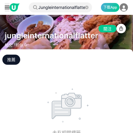
下載App
關注
jungleinternationalflatter
帖文
1
粉絲
0
推薦
未有相關標籤