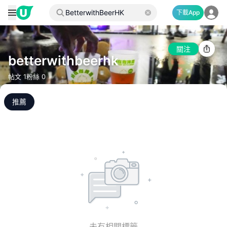
下載App
關注
betterwithbeerhk
帖文
1
粉絲
0
推薦
未有相關標籤