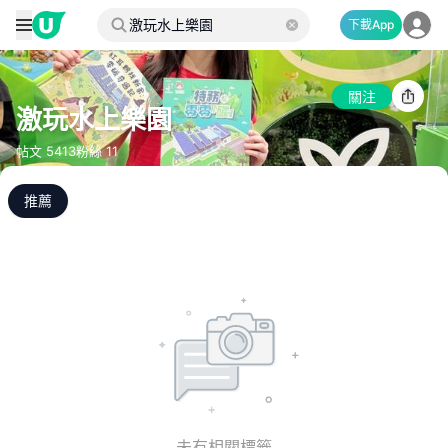
下載App
關注
激玩水上樂園
帖文
5413
粉絲
11
推薦
未有相關標籤