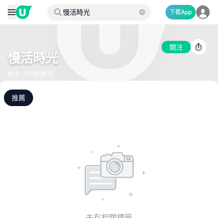
下載App
關注
慢活時光
帖文
290
粉絲
0
推薦
未有相關標籤