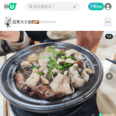
下載App
孤寒大少爺
2025/12/24
1
/
3
Next