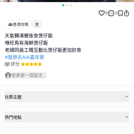
0
0
香港攻略
食
天氣轉凍梗係食煲仔飯
喺旺角有海鮮煲仔飯
#我想去AIA嘉年華
評分
發表第一個留言...
社群主題
熱門地點