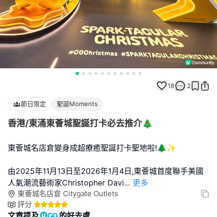
18
2
節日限定
聖誕Moments
香港/東涌東薈城聖誕打卡必去推介🎄
東薈城名店倉變身成超療癒聖誕打卡聖地啦!🌲✨
由2025年11月13日至2026年1月4日,東薈城首度聯手美國
人氣潮流藝術家Christopher Davi
...
更多
東薈城名店倉 Citygate Outlets
評分
文章提及
的好去處