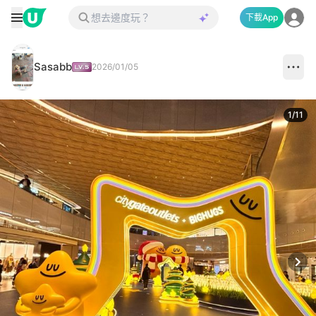
下載App
Sasabb
2026/01/05
1
/
11
Next