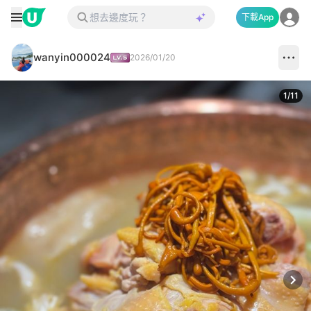
下載App
wanyin000024
2026/01/20
1
/
11
Next