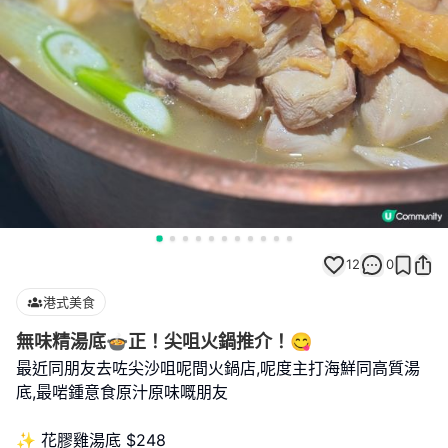
12
0
港式美食
無味精湯底🍲正！尖咀火鍋推介！😋
最近同朋友去咗尖沙咀呢間火鍋店,呢度主打海鮮同高質湯
底,最啱鍾意食原汁原味嘅朋友
✨ 花膠雞湯底 $248