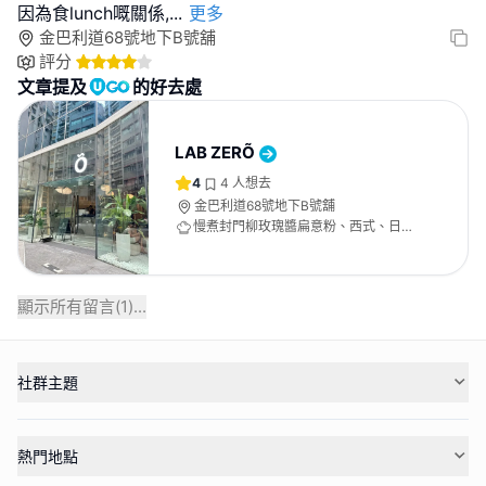
因為食lunch嘅關係,
...
更多
金巴利道68號地下B號舖
評分
文章提及
的好去處
LAB ZERÕ
4
4
人想去
金巴利道68號地下B號舖
慢煮封門柳玫瑰醬扁意粉、西式、日式
西餐
顯示所有留言(
1
)...
社群主題
熱門地點