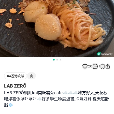
20
1
香港攻略
食
LAB ZERÕ
LAB ZERÕ網紅kol開既雲朵cafe☁️☁️☁️地方好大,天花板
嘅浮雲係浮吓浮吓☁️好多學生喺度溫書,冷氣好夠,夏天超舒
服❄️