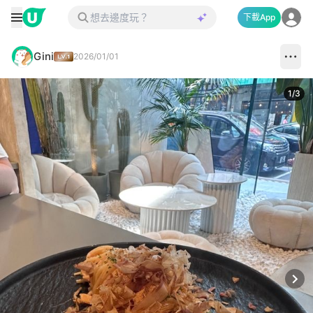
下載App
Gini
2026/01/01
1
/
3
Next