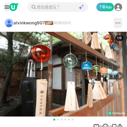
下載App
alvinkwong907
2025/12/12
1
/
6
Next
0
0