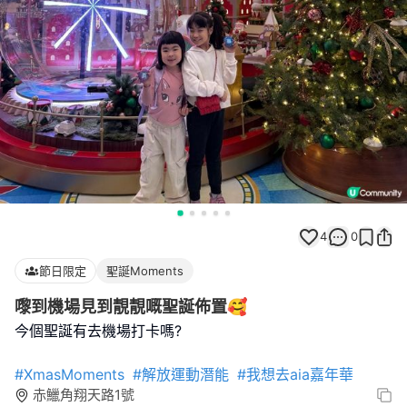
4
0
節日限定
聖誕Moments
嚟到機場見到靚靚嘅聖誕佈置🥰
今個聖誕有去機場打卡嗎?
#XmasMoments
#解放運動潛能
#我想去aia嘉年華
赤鱲角翔天路1號