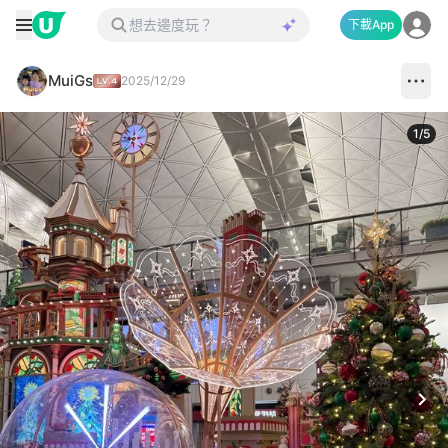
下載App
MuiGs
2025/12/29
1
/
5
Next