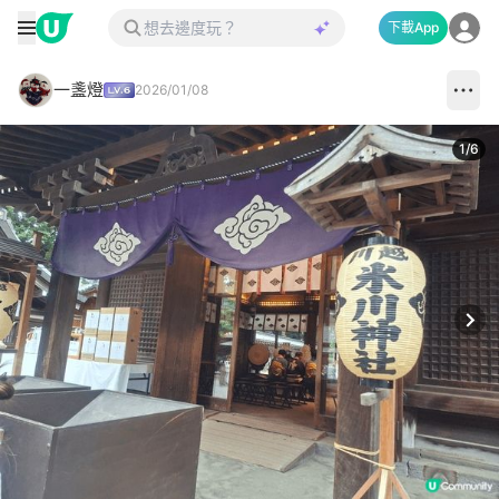
下載App
一盞燈
2026/01/08
1
/
6
Next