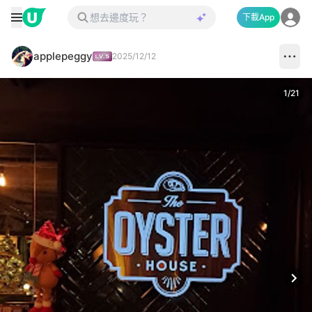
下載App
applepeggy
2025/12/12
1
/
21
Next