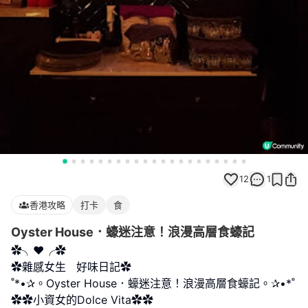
12
1
香港攻略
打卡
食
Oyster House．蠔迷注意！浪漫高層食蠔記
✿╮❤╭✿
✿雜感女生 好味日記✿
˚*•✰。Oyster House．蠔迷注意！浪漫高層食蠔記。✰•*˚
✿✿小資女的Dolce Vita✿✿