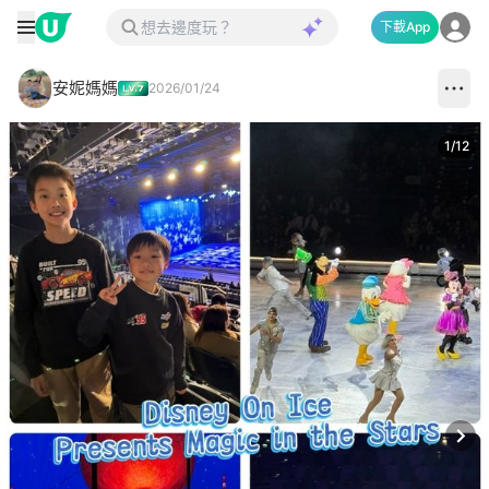
下載App
安妮媽媽
2026/01/24
1
/
12
Next