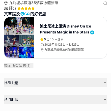
九龍城承啟道38號啟德體藝館
評分
文章提及
的好去處
迪士尼冰上匯演 Disney On Ice
Presents Magic in the Stars
5
10
人想去
2026年1月23日 - 1月25日
九龍城承啟道38號啟德體藝館
顯示所有留言(
1
)...
社群主題
熱門地點