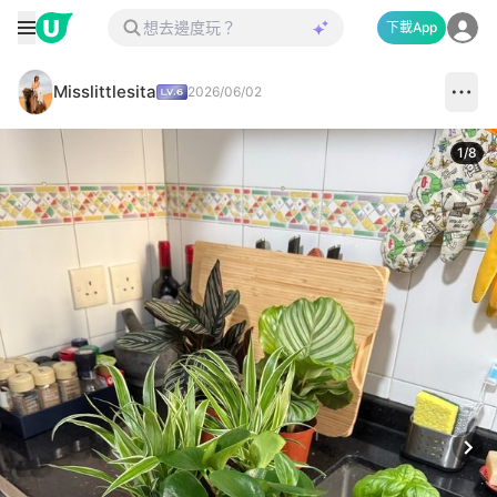
下載App
Misslittlesita
2026/06/02
1
/
8
Next