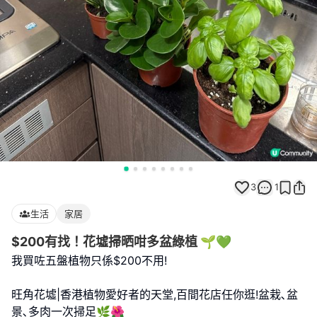
3
1
生活
家居
$200有找！花墟掃晒咁多盆綠植 🌱💚
我買咗五盤植物只係$200不用!
旺角花墟|香港植物愛好者的天堂,百間花店任你逛!盆栽､盆
景､多肉一次掃足🌿🌺