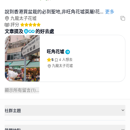
說到香港買盆栽的必到聖地,非旺角花墟莫屬!花
...
更多
九龍太子花墟
評分
文章提及
的好去處
旺角花墟
5
4
人想去
九龍太子花墟
顯示所有留言(
1
)...
社群主題