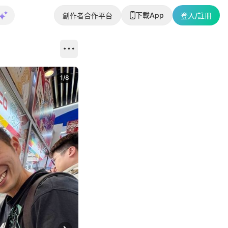
下載App
創作者合作平台
登入/註冊
1
/
8