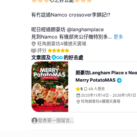
🔅🔅🔅心之好去處🔅🔅🔅
有冇諗過Namco crossover李錦記⁉️
呢日經過朗豪坊 @langhamplace
見到Namco 有幾部夾公仔機特別多
...
更多
旺角朗豪坊4樓通天廣場
評分
文章提及
的好去處
朗豪坊Langham Place x Nood
Merry PotatoMAS
5
49
人想去
2025年11月14日 - 2026年1月1日
旺角朗豪坊4樓通天廣場
發表第一個留言...