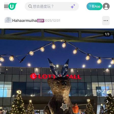
下載App
Hahaarmuiha
2025/12/31
1
/
3
Next