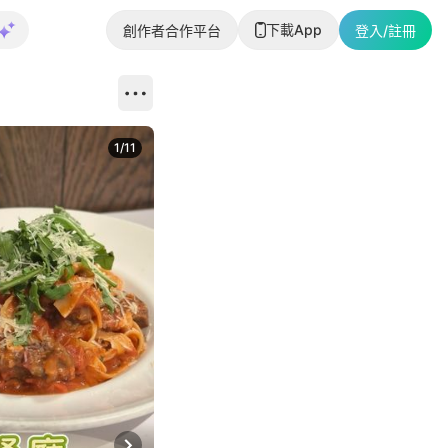
下載App
創作者合作平台
登入/註冊
1
/
11