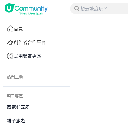
首頁
創作者合作平台
試用獎賞專區
熱門主題
親子專區
放電好去處
親子旅遊