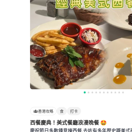
香港攻略
食
打卡
西餐慶典！美式餐廳浪漫晚餐 🤩
慶祝節日多數鍾意揀西餐,去咗有多年歷史嘅美式西餐廳 