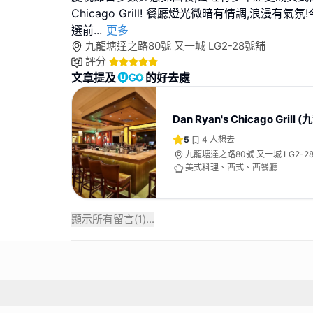
Chicago Grill! 餐廳燈光微暗有情調,浪漫有
選前
...
更多
九龍塘達之路80號 又一城 LG2-28號舖
評分
文章提及
的好去處
Dan Ryan's Chicago Grill 
5
4
人想去
九龍塘達之路80號 又一城 LG2-2
美式料理、西式、西餐廳
顯示所有留言(
1
)...