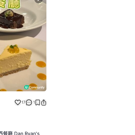
Next slide
17
1
Dan Ryan's