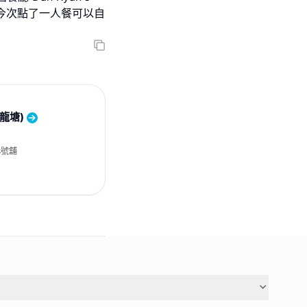
氣氛!今次點了一人餐可以自
(九龍塘)
8號舖