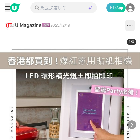
下載App
U Magazine
2025/12/19
1
/
6
Next