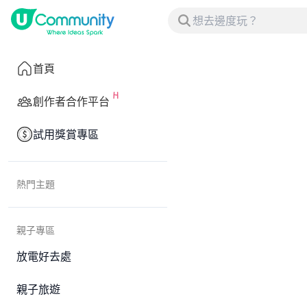
首頁
創作者合作平台
試用獎賞專區
熱門主題
親子專區
放電好去處
親子旅遊