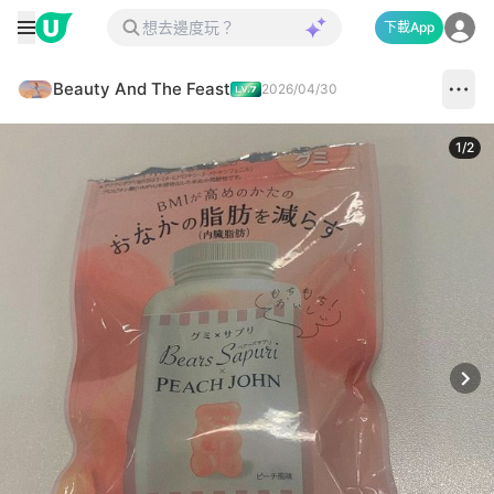
下載App
Beauty And The Feast
2026/04/30
1
/
2
Next