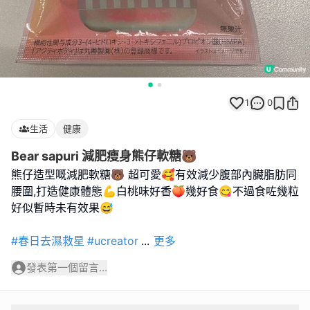
1
0
生活
健康
Bear sapuri 減肥瘦身熊仔軟糖🐻
熊仔造型嘅減肥軟糖🐻 超可愛🥰有效減少腹部內臟脂肪同
腰圍,打造健康體態💪白桃味好香🍑幾好食😋不過食咗幾粒
好似暫時未有效果😅
#春日去濕救星
#ucreator
...
更多
發表第一個留言...