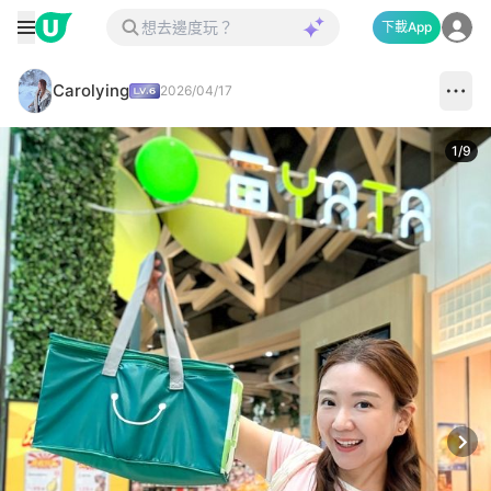
下載App
Carolying
2026/04/17
1
/
9
Next