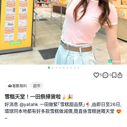
5
0
著數報料
超市
雪糕天堂！一田祭掃貨啦🍦🎉
好消息 @yatahk 一田做緊｢雪糕甜品祭｣🍨,由即日至26日,
環球同本地都有好多款雪糕做減價,簡直係雪糕迷嘅天堂 😍
~