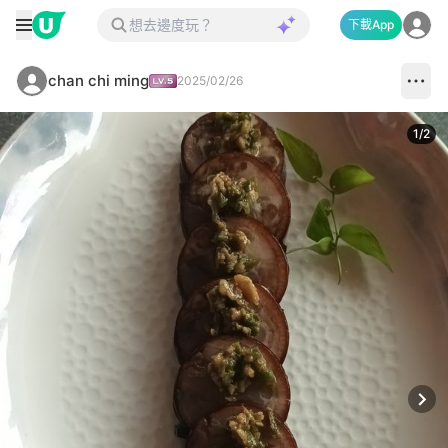
下載App
chan chi ming
2025/02/26
1
/
2
Next