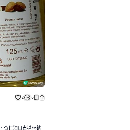
Next slide
返回帖文
2
0
il），杏仁油自古以來就