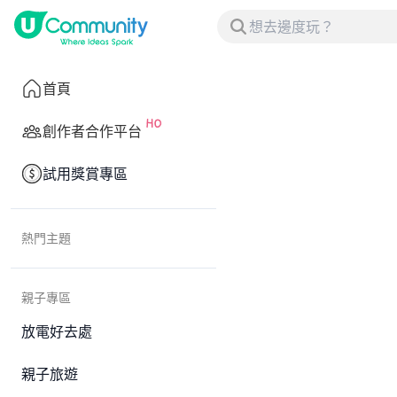
首頁
創作者合作平台
試用獎賞專區
熱門主題
親子專區
放電好去處
親子旅遊