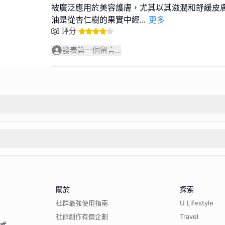
被廣泛應用於美容護膚，尤其以其滋潤和舒緩皮
油是從杏仁樹的果實中經
...
更多
評分
發表第一個留言...
關於
探索
社群最強使用指南
U Lifestyle
社群創作有價企劃
Travel
程式