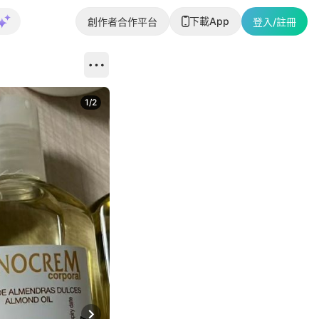
下載App
創作者合作平台
登入/註冊
1
/
2
即睇更多社