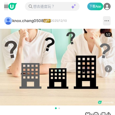
下載App
knox.chang0508
2025/12/10
1
/
2
Next
6
1