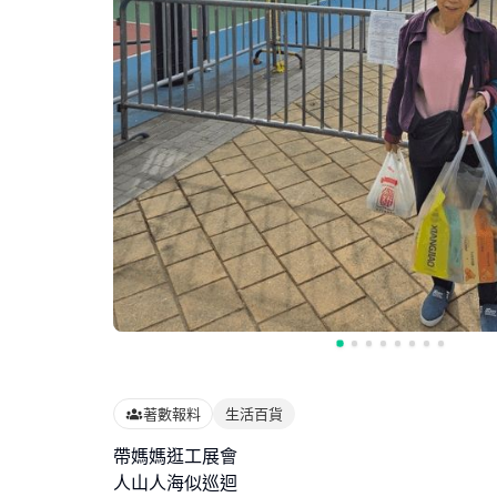
著數報料
生活百貨
帶媽媽逛工展會
人山人海似巡迴