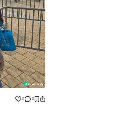
Next slide
0
0