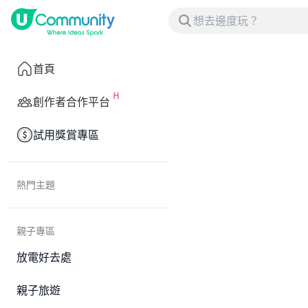
首頁
創作者合作平台
試用獎賞專區
熱門主題
親子專區
放電好去處
親子旅遊