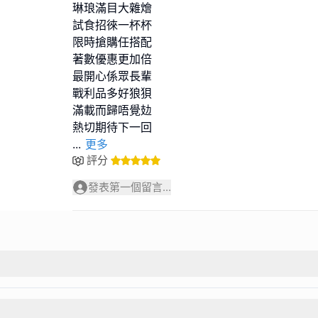
琳琅滿目大雜燴
試食招徠一杯杯
限時搶購任搭配
著數優惠更加倍
最開心係眾長輩
戰利品多好狼狽
滿載而歸唔覺攰
...
更多
評分
發表第一個留言...