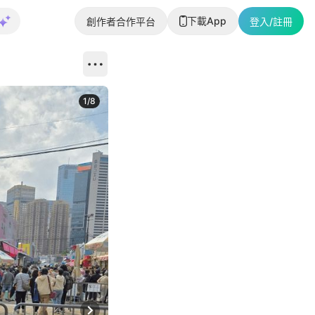
下載App
創作者合作平台
登入/註冊
1
/
8