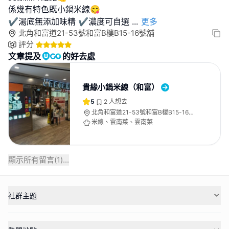
係幾有特色既小鍋米線😋
✔️湯底無添加味精 ✔️濃度可自選
...
更多
北角和富道21-53號和富B樓B15-16號舖
評分
文章提及
的好去處
貴緣小鍋米線（和富）
5
2
人想去
北角和富道21-53號和富B樓B15-16號
舖
米線、雲南菜、雲南菜
顯示所有留言(
1
)...
社群主題