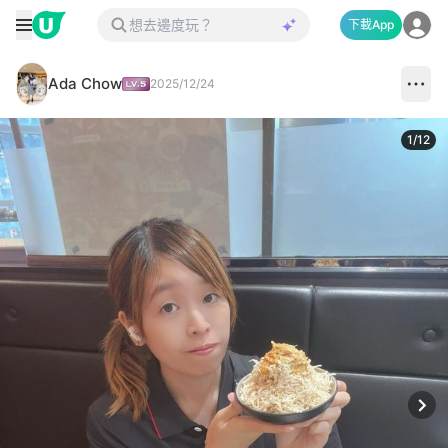
下載App
Ada Chow
2025/12/24
1
/
12
Next