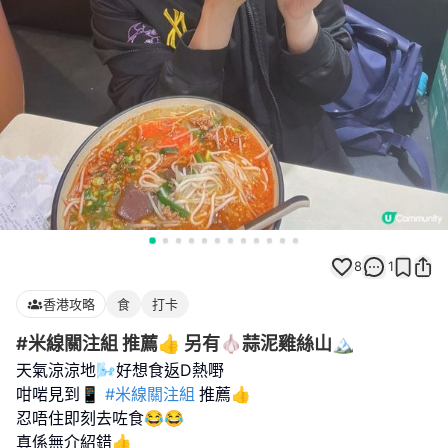
8
1
香港攻略
食
打卡
#米線關注組 推薦👍 另有🧄蒜泥雞絲山🏔️
天氣涼涼地🌬️好想食返D熱嘢
咁啱見到📱
#米線關注組
推薦👍
忍唔住即刻去咗食😂😂
真係無介紹錯👍