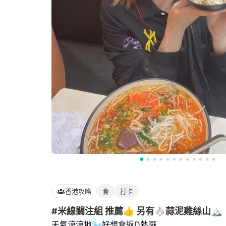
香港攻略
食
打卡
#米線關注組 推薦👍 另有🧄蒜泥雞絲山🏔️
天氣涼涼地🌬️好想食返D熱嘢