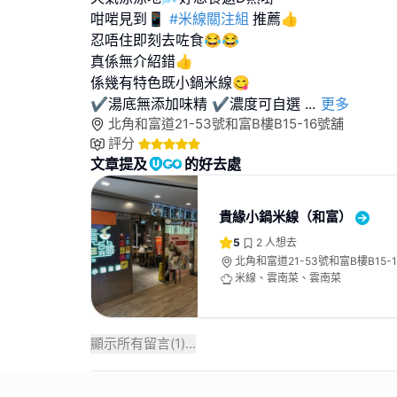
咁啱見到📱
#米線關注組
推薦👍
忍唔住即刻去咗食😂😂
真係無介紹錯👍
係幾有特色既小鍋米線😋
✔️湯底無添加味精 ✔️濃度可自選
...
更多
北角和富道21-53號和富B樓B15-16號舖
評分
文章提及
的好去處
貴緣小鍋米線（和富）
5
2
人想去
北角和富道21-53號和富B樓B15-
米線、雲南菜、雲南菜
顯示所有留言(
1
)...