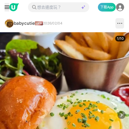
下載App
babycutie
2026/02/04
1
/
10
Next