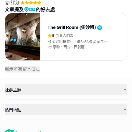
評分
文章提及
的好去處
The Grill Room (尖沙咀)
5
5
人想去
尖沙咀堪富利士道6-6A號 爵寓 The
Humphreys 2樓
意粉、西式、西餐廳
顯示所有留言(
2
)...
社群主題
熱門地點