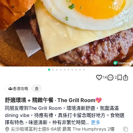
14
2
香港攻略
食
舒適環境 + 精緻午餐 · The Grill Room💖
同朋友嚟到The Grill Room，環境清新舒適，氛圍滿滿
dining vibe，待應有禮，真係打卡留念嘅好地方。食物選
擇有特色，味道清新，仲有非繁忙時間
...
更多
尖沙咀堪富利士道6-6A號 爵寓 The Humphreys 2樓