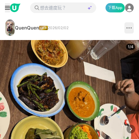
下載App
QuenQuen
2026/02/02
1
/
4
Next