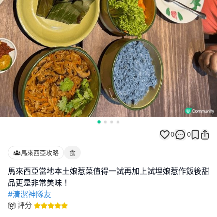
0
0
馬來西亞攻略
食
馬來西亞當地本土娘惹菜值得一試再加上試埋娘惹作飯後甜
#清潔神隊友
評分