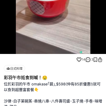
Loaded
:
Unmute
100.00%
14
3
日式料理
彩羽午市抵食到喊！🤤
位於彩羽的午市 omakase｢碧｣,$598(仲有85折優惠!)就可
以食到超豐富套餐👇
沙律･白子茶碗蒸･串燒八串･八件壽司盛･玉子燒･手卷･味噌