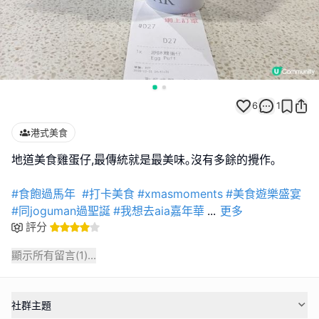
6
1
港式美食
地道美食雞蛋仔,最傳統就是最美味｡沒有多餘的攪作｡
#食飽過馬年
#打卡美食
#xmasmoments
#美食遊樂盛宴
#同joguman過聖誕
#我想去aia嘉年華
...
更多
評分
顯示所有留言(
1
)...
社群主題