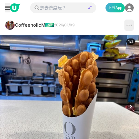
下載App
CoffeeholicM
2026/01/09
1
/
2
Next