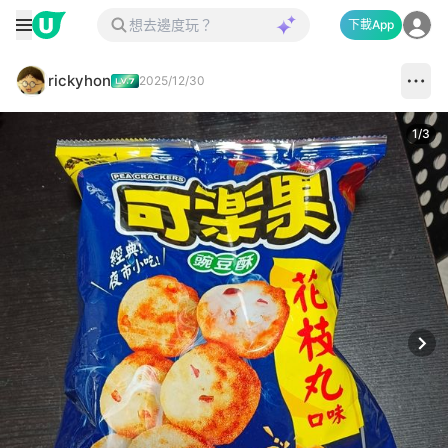
下載App
rickyhon
2025/12/30
1
/
3
Next