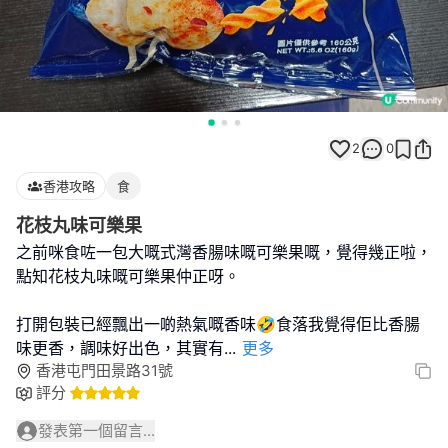
2
0
香港攻略
食
花枝丸味可樂果
之前咪食咗一包大嘅式灣香腸味嘅可樂果嘅，覺得幾正啦，
點知花枝丸味嘅可樂果仲正呀。
打開包裝已經飄出一啲熱氣嘅香味🤣食落我覺得佢比香腸
味更香，調味好出色，其實有
...
更多
香港屯門田景路31號
評分
發表第一個留言...