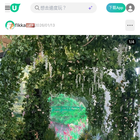
下載App
flkka
2026/01/13
1
/
4
Next