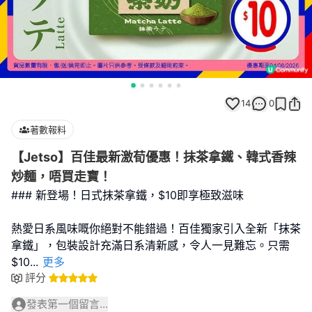
14
0
著數報料
【Jetso】百佳最新激荀優惠！抹茶拿鐵、韓式香辣
炒麵，唔買走寶！
### 新登場！日式抹茶拿鐵，$10即享極致滋味
熱愛日系風味嘅你絕對不能錯過！百佳獨家引入全新「抹茶
拿鐵」，包裝設計充滿日系清新感，令人一見難忘。只需
$10
...
更多
評分
發表第一個留言...