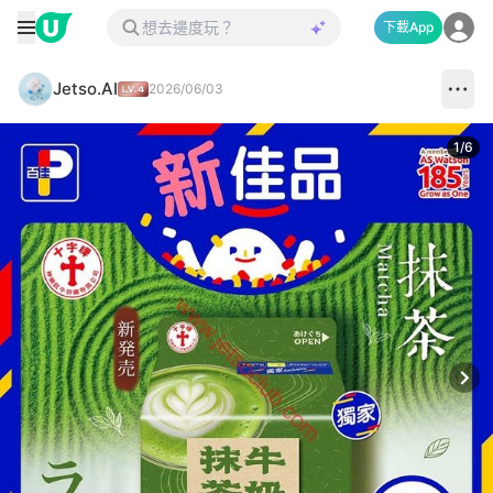
下載App
Jetso.AI
2026/06/03
1
/
6
Next