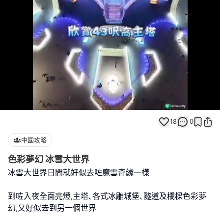
Loaded
:
Unmute
100.00%
18
0
中國攻略
色彩夢幻 冰雪大世界
冰雪大世界日間就好似去咗魔雪奇緣一樣
到咗入夜全面亮燈,主塔､各式冰雕城堡､隧道及橋樑色彩夢
幻,又好似去到另一個世界