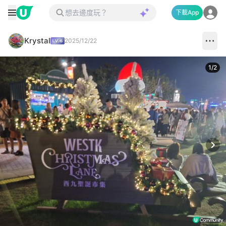
下載App
Krystal
2025/12/22
1
/
2
Next