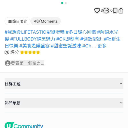
3
0
節日限定
聖誕Moments
#我想食LIFETASTIC聖誕蛋糕
#冬日暖心回憶
#解鎖水光
髮
#FULLBODY純黑魅力
#OK即刻有
#倒數聖誕
#社群生
日快樂
#美食遊樂盛宴
#甜蜜聖誕滋味
#Ch
...
更多
評分
發表第一個留言...
社群主題
熱門地點