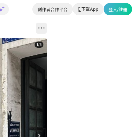
下載App
創作者合作平台
登入/註冊
1
/
5