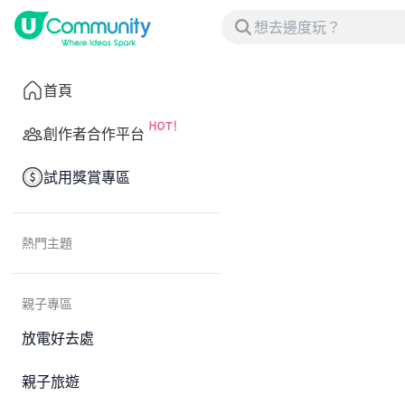
首頁
創作者合作平台
試用獎賞專區
熱門主題
親子專區
放電好去處
親子旅遊