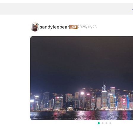
sandyleebear
2025/12/28