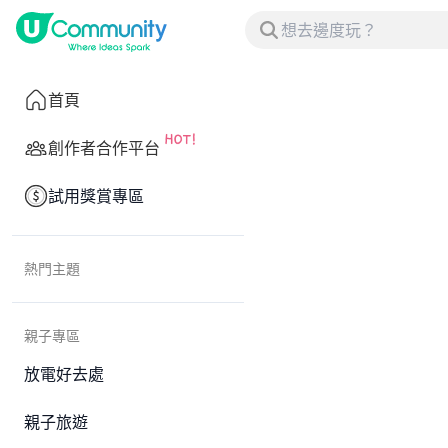
首頁
創作者合作平台
試用獎賞專區
熱門主題
親子專區
放電好去處
親子旅遊