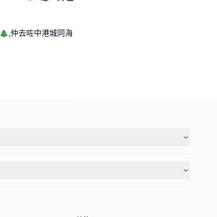
🎄,仲去咗中港城同海