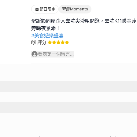
節日限定
聖誕Moments
聖誕節同屋企人去咗尖沙咀閒逛，去咗K11睇金莎
#美食遊樂盛宴
評分
發表第一個留言...