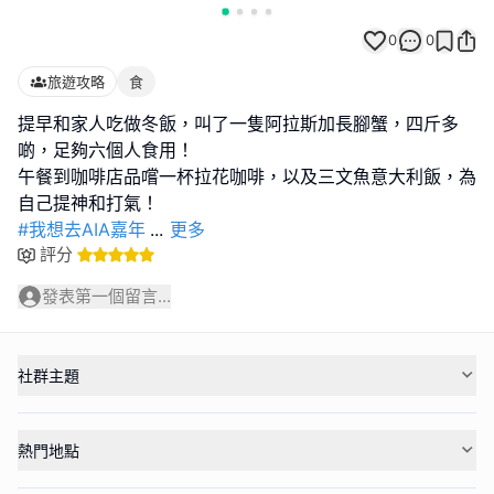
0
0
旅遊攻略
食
提早和家人吃做冬飯，叫了一隻阿拉斯加長腳蟹，四斤多
啲，足夠六個人食用！
午餐到咖啡店品嚐一杯拉花咖啡，以及三文魚意大利飯，為
#我想去AIA嘉年
...
更多
評分
發表第一個留言...
社群主題
熱門地點