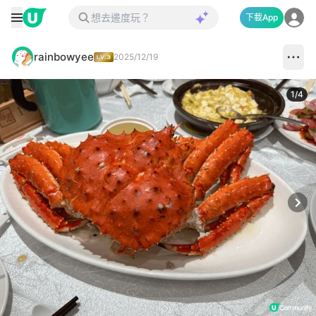
下載App
rainbowyee
2025/12/19
1
/
4
Next