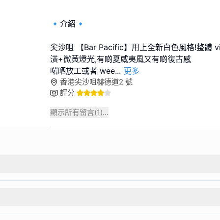
🔹介紹🔹
尖沙咀 【Bar Pacific】用上全新白色風格!整體 
潢+微黃燈光,有啲夏威夷風又有啲復古感
啱晒放工或者 wee
...
更多
香港尖沙咀赫德道2 號
評分
顯示所有留言(
1
)...