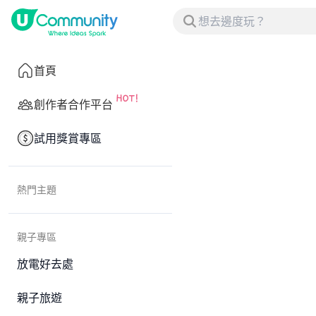
首頁
創作者合作平台
試用獎賞專區
熱門主題
親子專區
放電好去處
親子旅遊