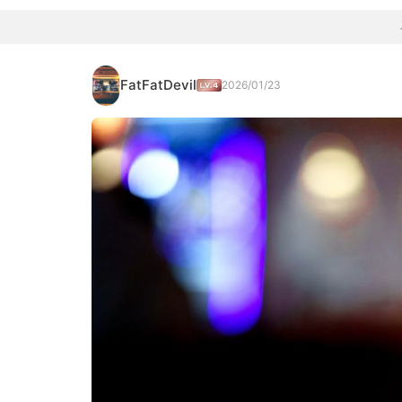
FatFatDevil
2026/01/23