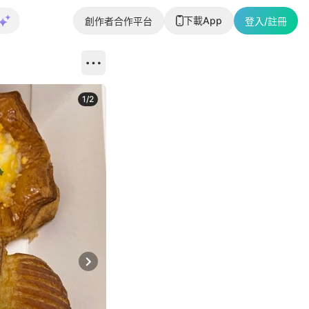
下載App
創作者合作平台
登入/註冊
1
/
2
即睇更多社
Next slide
返回帖文