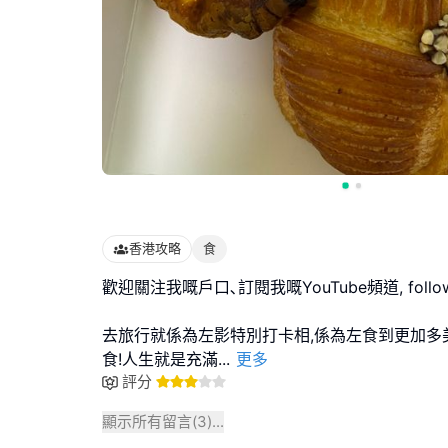
香港攻略
食
歡迎關注我嘅戶口､訂閱我嘅YouTube頻道, follo
去旅行就係為左影特別打卡相,係為左食到更加多
食!人生就是充滿
...
更多
評分
顯示所有留言(
3
)...