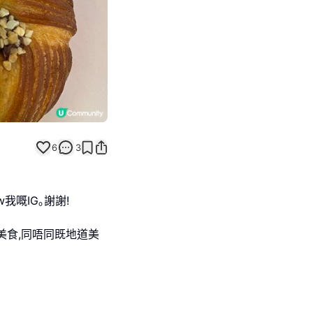
6
3
w我嘅IG｡謝謝!
美食,同唔同既地道美