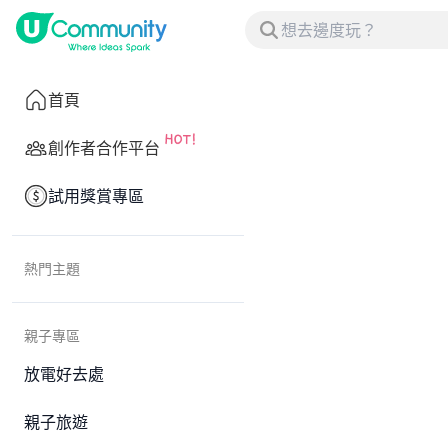
首頁
創作者合作平台
試用獎賞專區
熱門主題
親子專區
放電好去處
親子旅遊