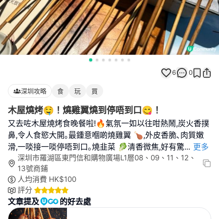
6
0
深圳攻略
食
玩
買
木屋燒烤🤤！燒雞翼燒到停唔到口😋！
又去咗木屋燒烤食晚餐啦!🔥氣氛一如以往咁熱鬧,炭火香撲
鼻,令人食慾大開｡最鍾意嗰啲燒雞翼 🍗,外皮香脆､肉質嫩
滑,一啖接一啖停唔到口｡燒韭菜 🥬清香微焦,好有驚
...
更多
深圳市羅湖區東門信和購物廣場L1層08、09、11、12、
13號商鋪
人均消費
HK$
100
評分
文章提及
的好去處