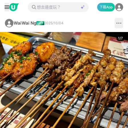
下載App
WaiWai Ng
2025/10/04
1
/
7
Next