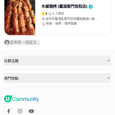
木屋燒烤 (羅湖東門信和店)
5
4
人想去
深圳市羅湖區東門信和購物廣場L1層
08、09、11、12、13號商鋪
串燒、燒烤、燒烤餐廳
發表第一個留言...
社群主題
熱門地點