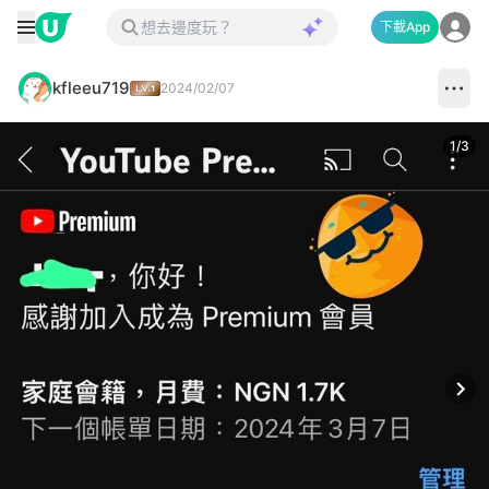
下載App
kfleeu719
2024/02/07
1
/
3
Next