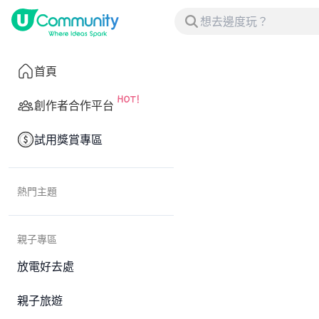
首頁
創作者合作平台
試用獎賞專區
熱門主題
親子專區
放電好去處
親子旅遊