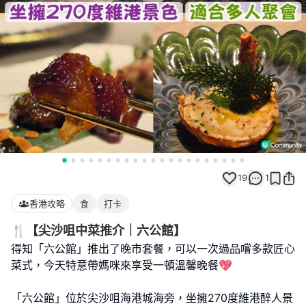
19
1
香港攻略
食
打卡
🍴【尖沙咀中菜推介｜六公館】
得知「六公館」推出了晚市套餐，可以一次過品嚐多款匠心
菜式，今天特意帶媽咪來享受一頓溫馨晚餐💖
「六公館」位於尖沙咀海港城海旁，坐擁270度維港醉人景