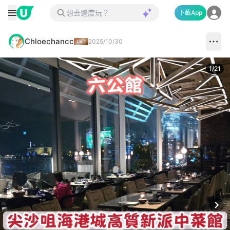
下載App
Chloechancc
2025/10/30
1
/
21
Next