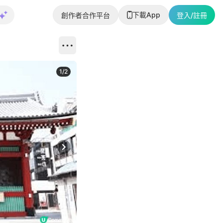
下載App
創作者合作平台
登入/註冊
1
/
2
即睇更多社
Next slide
返回帖文