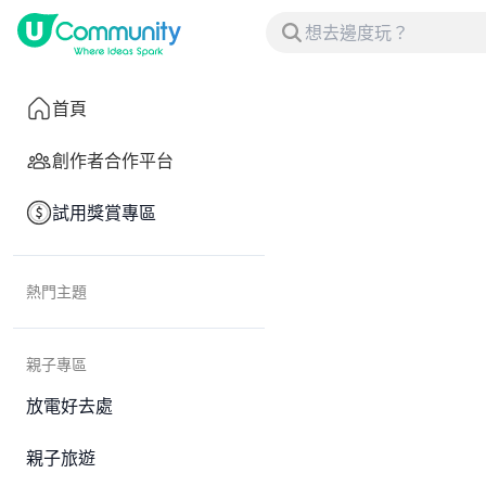
首頁
創作者合作平台
試用獎賞專區
熱門主題
親子專區
放電好去處
親子旅遊