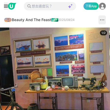
下載App
Beauty And The Feast
2025/08/24
1
/
2
Next