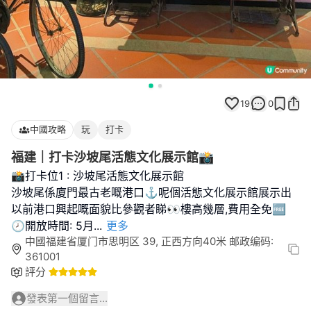
19
0
中國攻略
玩
打卡
福建｜打卡沙坡尾活態文化展示館📸
📸打卡位1 : 沙坡尾活態文化展示館
沙坡尾係廈門最古老嘅港口⚓️呢個活態文化展示館展示出
以前港口興起嘅面貌比參觀者睇👀樓高幾層,費用全免🆓
🕗開放時間: 5月
...
更多
中國福建省厦门市思明区 39, 正西方向40米 邮政编码:
361001
評分
發表第一個留言...