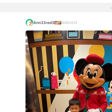
Ann33red3
2025/12/13