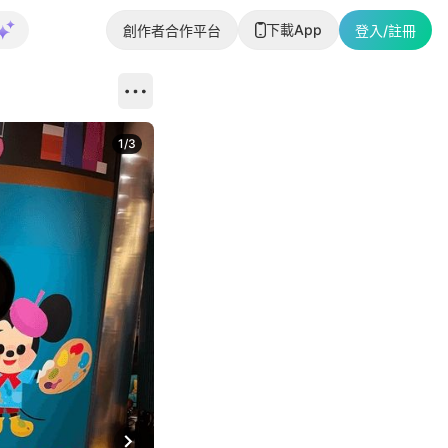
下載App
創作者合作平台
登入/註冊
1
/
3