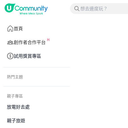
首頁
創作者合作平台
試用獎賞專區
熱門主題
親子專區
放電好去處
親子旅遊