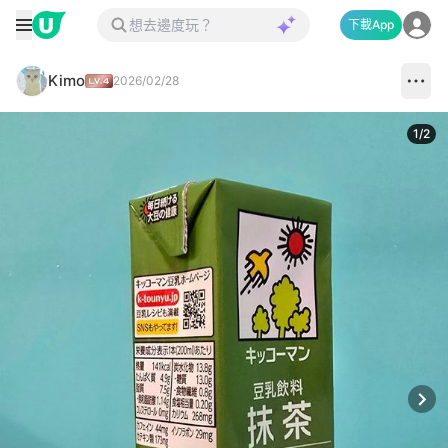
下載App
Kimo
2026/02/28
1
/
2
Next