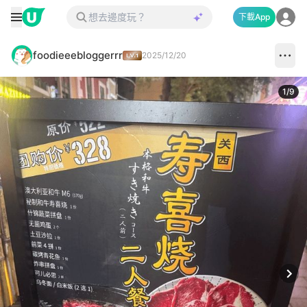
下載App
foodieeebloggerrr
2025/12/20
1
/
9
Next