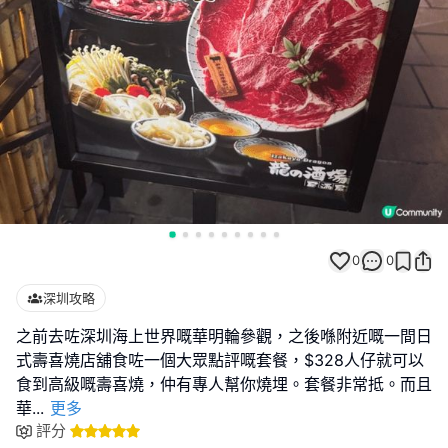
0
0
深圳攻略
之前去咗深圳海上世界嘅華明輪參觀，之後喺附近嘅一間日
式壽喜燒店舖食咗一個大眾點評嘅套餐，$328人仔就可以
食到高級嘅壽喜燒，仲有專人幫你燒埋。套餐非常抵。而且
華
...
更多
評分